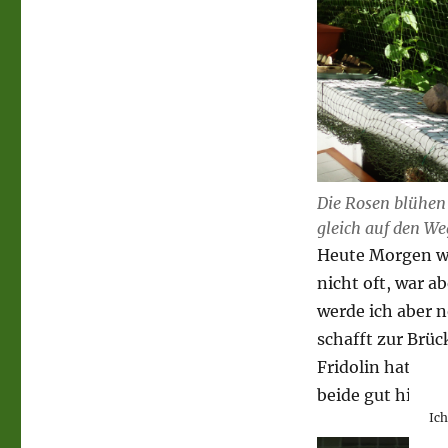
Die Rosen blühen
gleich auf den W
Heute Morgen wa
nicht oft, war 
werde ich aber 
schafft zur Brü
Fridolin hat mi
beide gut hin. Es
Ic