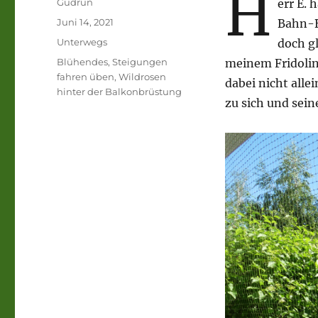
H
Autor
Gudrun
err E. 
Veröffentlicht
Juni 14, 2021
Bahn-B
am
Kategorien
Unterwegs
doch gl
Schlagwörter
Blühendes
,
Steigungen
meinem Fridolin
fahren üben
,
Wildrosen
dabei nicht allei
hinter der Balkonbrüstung
zu sich und sein