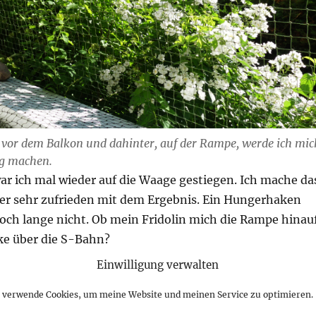
 vor dem Balkon und dahinter, auf der Rampe, werde ich mic
eg machen.
r ich mal wieder auf die Waage gestiegen. Ich mache da
aber sehr zufrieden mit dem Ergebnis. Ein Hungerhaken
noch lange nicht. Ob mein Fridolin mich die Rampe hinau
cke über die S-Bahn?
ch gut da hoch gekarrt und auch die Abfahrt bekamen wir
Einwilligung verwalten
 in aller Ruhe zu üben war gut.
h verwende Cookies, um meine Website und meinen Service zu optimieren.