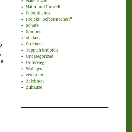
Nadelfilzen
Natur und Umwelt
Persönliches
n
Projekt "Selbermachen"
Schafe
Spinnen
sticken
ge
Stricken
Teppich knüpfen
,
Uncategorized
ne
Unterwegs
Wolliges
zeichnen
Zeichnen
Zuhause