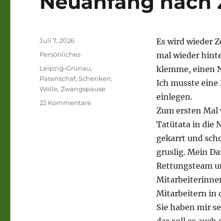
Neuanfang nach
Veröffentlicht
Juli 7, 2026
Es wird wieder Z
am
Kategorien
Persönliches
mal wieder hint
Schlagwörter
Leipzig-Grünau
,
klemme, einen 
Patenschaf
,
Schenken
,
Ich musste ein
Wolle
,
Zwangspause
einlegen.
zu
22 Kommentare
Zum ersten Mal 
Neuanfang
nach
Tatütata in die
Zwangspause
gekarrt und sch
gruslig. Mein Da
Rettungsteam u
Mitarbeiterinne
Mitarbeitern in
Sie haben mir s