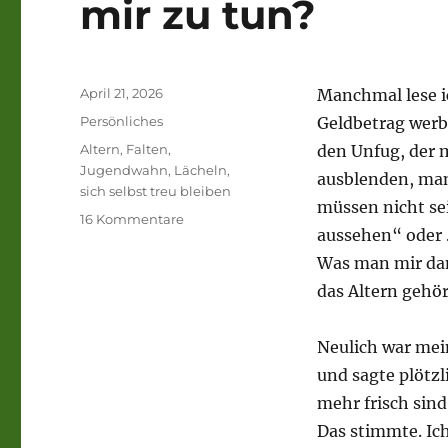
mir zu tun?
Veröffentlicht
April 21, 2026
Manchmal lese i
am
Kategorien
Persönliches
Geldbetrag werbef
Schlagwörter
Altern
,
Falten
,
den Unfug, der 
Jugendwahn
,
Lächeln
,
ausblenden, man
sich selbst treu bleiben
müssen nicht sei
zu
16 Kommentare
aussehen“ oder 
Das
Altern
Was man mir dann
oder
das Altern gehör
was
hat
eine
Neulich war mei
Tulpe
und sagte plötzl
mit
mehr frisch sind
mir
zu
Das stimmte. Ich