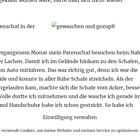
geklaut worden wäre, hätte man sich nicht wieder
vergangenem Monat mein Patenschaf besuchen beim Na
er Lachen. Damit ich im Gelände hinkam zu den Schafen,
em Auto mitfahren. Das war richtig gut, denn ich war die
ide und konnte in aller Ruhe Schafe streicheln. Als der
angelaufen kam, machte sich die Schafe vom Acker, besse
Wolle durfte ich mitnehmen und die wasche ich gerade i
und Handschuhe habe ich schon gestrickt. So habe ich
m Verschenken vor dem Winter.
Einwilligung verwalten
h verwende Cookies, um meine Website und meinen Service zu optimieren.
rade die schönste Zeit. Alles blüht üppig und Herr E. hat