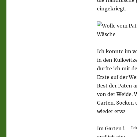
die Handtasche 
eingekriegt.
Ich konnte im 
in den Kulkwitz
durfte ich mit d
Erste auf der We
Rest der Paten 
von der Weide. 
Garten. Socken 
wieder etwas zu
Ic
Im Garten ist ge