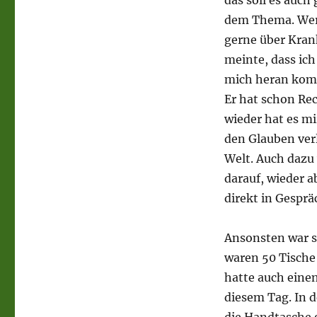
das soll es auch
dem Thema. Wer
gerne über Kran
meinte, dass ich 
mich heran komm
Er hat schon Rec
wieder hat es mi
den Glauben verl
Welt. Auch dazu 
darauf, wieder a
direkt in Gesprä
Ansonsten war s
waren 50 Tische 
hatte auch eine
diesem Tag. In d