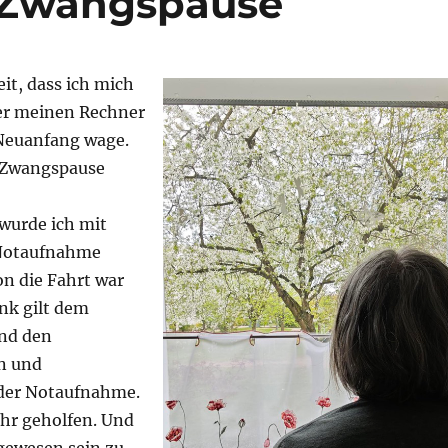
 Zwangspause
eit, dass ich mich
er meinen Rechner
Neuanfang wage.
e Zwangspause
wurde ich mit
 Notaufnahme
on die Fahrt war
nk gilt dem
nd den
n und
 der Notaufnahme.
ehr geholfen. Und