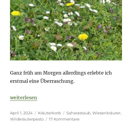
Ganz früh am Morgen allerdings erlebte ich
erstmal eine Überraschung.
„Was ist eigentlich auf meiner Wiese los?“
weiterlesen
Veröffentlicht
Kategorien
Schlagwörter
April 1, 2024
Kräuterkorb
Saharastaub
,
Wiesenkräuter
,
am
zu
Wildkräuterpesto
17 Kommentare
Was
ist