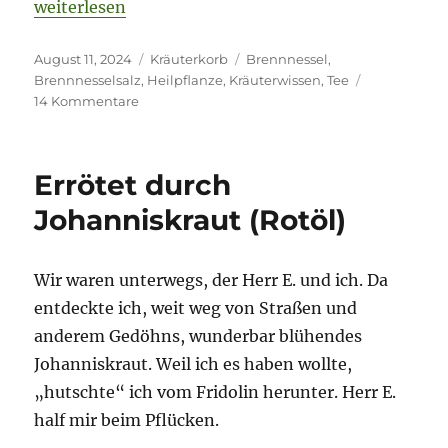
„Brennnessel verarbeiten für ein wertvolles Heilmit
weiterlesen
Veröffentlicht
Kategorien
Schlagwörter
August 11, 2024
Kräuterkorb
Brennnessel
,
am
Brennnesselsalz
,
Heilpflanze
,
Kräuterwissen
,
Tee
zu
14 Kommentare
Brennnessel
verarbeiten
für
Errötet durch
ein
wertvolles
Johanniskraut (Rotöl)
Heilmittel
Wir waren unterwegs, der Herr E. und ich. Da
entdeckte ich, weit weg von Straßen und
anderem Gedöhns, wunderbar blühendes
Johanniskraut. Weil ich es haben wollte,
„hutschte“ ich vom Fridolin herunter. Herr E.
half mir beim Pflücken.