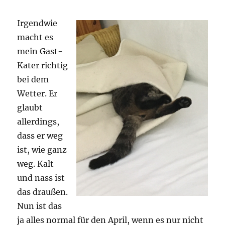
Glas
Irgendwie
macht es
mein Gast-
Kater richtig
bei dem
Wetter. Er
glaubt
allerdings,
dass er weg
ist, wie ganz
weg. Kalt
und nass ist
das draußen.
Nun ist das
ja alles normal für den April, wenn es nur nicht