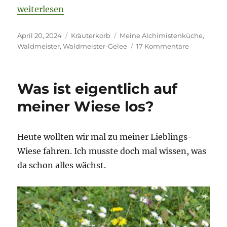
„Alchimistenküche“
weiterlesen
Veröffentlicht
Kategorien
Schlagwörter
April 20, 2024
Kräuterkorb
Meine Alchimistenküche
,
am
zu
Waldmeister
,
Waldmeister-Gelee
17 Kommentare
Alchimiste
Was ist eigentlich auf
meiner Wiese los?
Heute wollten wir mal zu meiner Lieblings-
Wiese fahren. Ich musste doch mal wissen, was
da schon alles wächst.