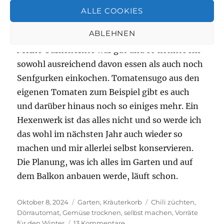
Chili und getrocknetes Gemüse
ALLE COOKIES
ABLEHNEN
Mein Vorratsschrank ist inzwischen gut gefüllt.
Meine Gurkenernte war gut und so konnte ich
sowohl ausreichend davon essen als auch noch
Senfgurken einkochen. Tomatensugo aus den
eigenen Tomaten zum Beispiel gibt es auch
und darüber hinaus noch so einiges mehr. Ein
Hexenwerk ist das alles nicht und so werde ich
das wohl im nächsten Jahr auch wieder so
machen und mir allerlei selbst konservieren.
Die Planung, was ich alles im Garten und auf
dem Balkon anbauen werde, läuft schon.
Veröffentlicht
Kategorien
Schlagwörter
Oktober 8, 2024
Garten
,
Kräuterkorb
Chili züchten
,
am
Dörrautomat
,
Gemüse trocknen
,
selbst machen
,
Vorräte
zu
für den Winter
13 Kommentare