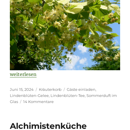
„Lindenblüten-Gelee: Sommerduft im Glas“
weiterlesen
Veröffentlicht
Kategorien
Schlagwörter
Juni 15, 2024
Kräuterkorb
Gäste einladen
,
am
Lindenblüten-Gelee
,
Lindenblüten-Tee
,
Sommerduft im
zu
Glas
14 Kommentare
Lindenblüten-
Gelee:
Sommerduft
Alchimistenküche
im