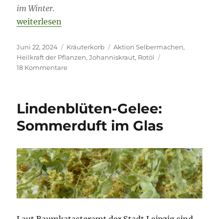
im Winter.
„Errötet durch Johanniskraut (Rotöl)“
weiterlesen
Veröffentlicht
Kategorien
Schlagwörter
Juni 22, 2024
Kräuterkorb
Aktion Selbermachen
,
am
Heilkraft der Pflanzen
,
Johanniskraut
,
Rotöl
zu
18 Kommentare
Errötet
durch
Johanniskraut
Lindenblüten-Gelee:
(Rotöl)
Sommerduft im Glas
Laut Baumkatasteramt der Stadt Leipzig sind