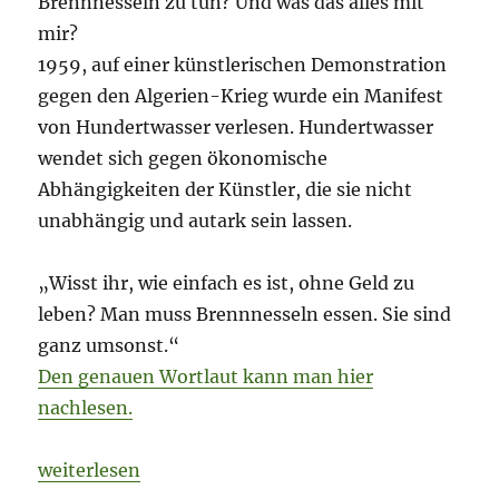
Brennnesseln zu tun? Und was das alles mit
mir?
1959, auf einer künstlerischen Demonstration
gegen den Algerien-Krieg wurde ein Manifest
von Hundertwasser verlesen. Hundertwasser
wendet sich gegen ökonomische
Abhängigkeiten der Künstler, die sie nicht
unabhängig und autark sein lassen.
„Wisst ihr, wie einfach es ist, ohne Geld zu
leben? Man muss Brennnesseln essen. Sie sind
ganz umsonst.“
Den genauen Wortlaut kann man hier
nachlesen.
„Friedensreich Hundertwasser und die Brennnessel
weiterlesen