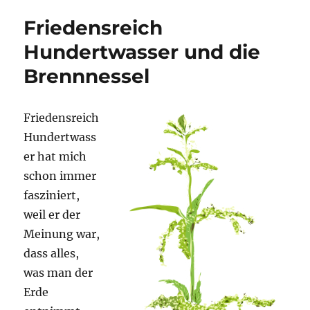
eigentlich
Friedensreich
auf
meiner
Hundertwasser und die
Wiese
Brennnessel
los?
Friedensreich
Hundertwass
er hat mich
schon immer
fasziniert,
weil er der
Meinung war,
dass alles,
was man der
Erde