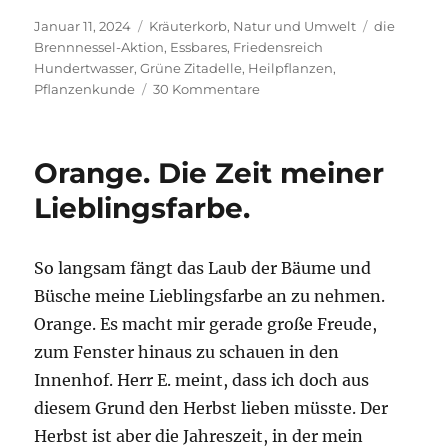
Veröffentlicht
Kategorien
Schlagwört
Januar 11, 2024
Kräuterkorb
,
Natur und Umwelt
die
am
Brennnessel-Aktion
,
Essbares
,
Friedensreich
Hundertwasser
,
Grüne Zitadelle
,
Heilpflanzen
,
zu
Pflanzenkunde
30 Kommentare
Friedensreich
Hundertwasser
und
Orange. Die Zeit meiner
die
Brennnessel
Lieblingsfarbe.
So langsam fängt das Laub der Bäume und
Büsche meine Lieblingsfarbe an zu nehmen.
Orange. Es macht mir gerade große Freude,
zum Fenster hinaus zu schauen in den
Innenhof. Herr E. meint, dass ich doch aus
diesem Grund den Herbst lieben müsste. Der
Herbst ist aber die Jahreszeit, in der mein