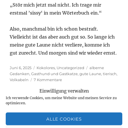
„Stör mich jetzt mal nicht. Ich trage mir
erstmal ’sissy‘ in mein Wörterbuch ein.“
Also, manchmal bin ich schon bestraft.
Vielleicht ist das aber auch gut so. So lange ich
meine gute Laune nicht verliere, komme ich
gut zurecht. Und morgen sind wir wieder ernst.
Veröffentlicht
Kategorien
Schlagwörter
Juni 6, 2025
Kokolores
,
Uncategorized
alberne
am
Gedanken
,
Gasthund und Gastkatze
,
gute Laune
,
tierisch
,
zu
Volkabeln
7 Kommentare
Tierisch,
Einwilligung verwalten
tierisch
und
Ich verwende Cookies, um meine Website und meinen Service zu
optimieren.
einpaar
englische
Vokabeln
ALLE COOKIES