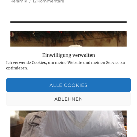
am
zu
Keramik
12 Kommentare
Keramik
von
Elsi
Bourelius
Einwilligung verwalten
Ich verwende Cookies, um meine Website und meinen Service zu
optimieren.
ALLE COOKIES
ABLEHNEN