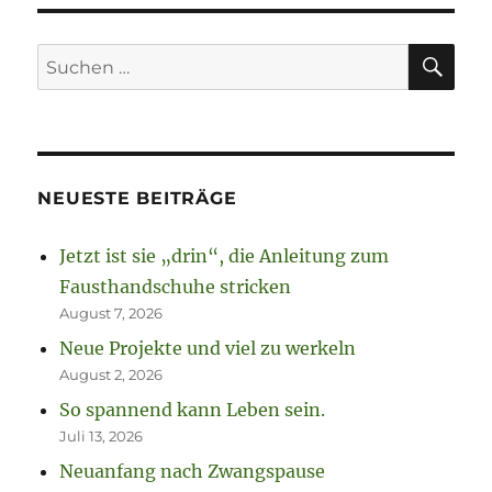
SU
Suchen
nach:
NEUESTE BEITRÄGE
Jetzt ist sie „drin“, die Anleitung zum
Fausthandschuhe stricken
August 7, 2026
Neue Projekte und viel zu werkeln
August 2, 2026
So spannend kann Leben sein.
Juli 13, 2026
Neuanfang nach Zwangspause