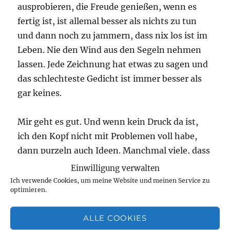
ausprobieren, die Freude genießen, wenn es
fertig ist, ist allemal besser als nichts zu tun
und dann noch zu jammern, dass nix los ist im
Leben. Nie den Wind aus den Segeln nehmen
lassen. Jede Zeichnung hat etwas zu sagen und
das schlechteste Gedicht ist immer besser als
gar keines.
Mir geht es gut. Und wenn kein Druck da ist,
ich den Kopf nicht mit Problemen voll habe,
dann purzeln auch Ideen. Manchmal viele, dass
ich ein Zettelchen brauche, damit ich sie nicht
Einwilligung verwalten
wieder vergesse. Das Geniale daran ist, dass es
Ich verwende Cookies, um meine Website und meinen Service zu
optimieren.
beim Werkeln ruhig und entspannt zugeht. Das
ist Ruhe und Entspannung, die bleibt. Und
ALLE COOKIES
zusammen mit der Freude, dass ich gerade