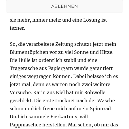
etwas erschaffe, lässt das Probleme kleiner
ABLEHNEN
werden. Vom ewigen Draufherumkauen werden
sie mehr, immer mehr und eine Lösung ist
ferner.
So, die verarbeitete Zeitung schützt jetzt mein
Blumentöpfchen vor zu viel Sonne und Hitze.
Die Hülle ist ordentlich stabil und eine
Tragetasche aus Papiergarn würde garantiert
einiges wegtragen können. Dabei belasse ich es
jetzt mal, denn es warten noch zwei weitere
Versuche. Karin aus Kiel hat mir Rohwolle
geschickt. Die erste trocknet nach der Wäsche
schon und ich freue mich auf mein Spinnrad.
Und ich sammele Eierkartons, will
Pappmaschee herstellen. Mal sehen, ob mir das