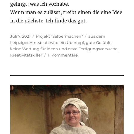
gelingt, was ich vorhabe.
Wenn man es zulässt, treibt einen die eine Idee
in die nächste. Ich finde das gut.
Veröffentlicht
Kategorien
Schlagwörter
Juli 7, 2021
Projekt "Selbermachen"
aus dem
am
Leipziger Amtsblatt wird ein Übertopf
,
gute Gefühle
,
keine Wertung für Ideen und erste Fertigungsversuche
,
zu
Kreativitätskiller
11 Kommentare
Papiergarn.
Eine
Spielerei,
weil
Papier
so
geduldig
ist.