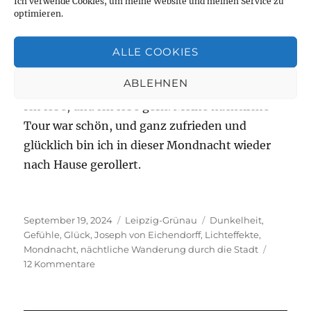
Ich verwende Cookies, um meine Website und meinen Service zu
Die „Mondnacht“ von Jpseph von Eichendorff
optimieren.
Ich mag die Dichtung der Spätromantik. In
dieser Mondnacht konnte ich gut
ALLE COOKIES
nachempfinden, wie das ist, wenn das Herz
ABLEHNEN
voller Gefühl bald überläuft.
Ich lebe, und ich lebe gern. Meine nächtliche
Tour war schön, und ganz zufrieden und
glücklich bin ich in dieser Mondnacht wieder
nach Hause gerollert.
Veröffentlicht
Kategorien
Schlagwörter
September 19, 2024
Leipzig-Grünau
Dunkelheit
,
am
Gefühle
,
Glück
,
Joseph von Eichendorff
,
Lichteffekte
,
Mondnacht
,
nächtliche Wanderung durch die Stadt
zu
12 Kommentare
Mondnacht