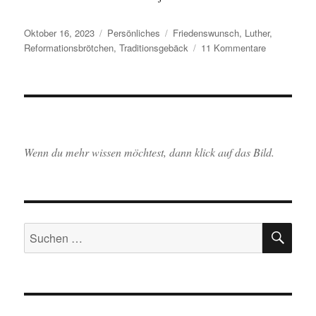
Veröffentlicht
Kategorien
Schlagwörter
Oktober 16, 2023
Persönliches
Friedenswunsch
,
Luther
,
am
zu
Reformationsbrötchen
,
Traditionsgebäck
11 Kommentare
Wärme
schaffen
und
Reformation
backen
Wenn du mehr wissen möchtest, dann klick auf das Bild.
SU
Suchen
nach: