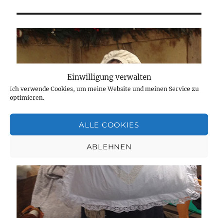
ich
durch
die
Welt
Einwilligung verwalten
Ich verwende Cookies, um meine Website und meinen Service zu
optimieren.
ALLE COOKIES
ABLEHNEN