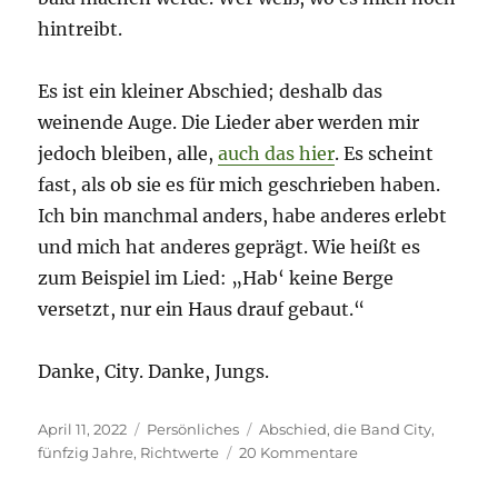
hintreibt.
Es ist ein kleiner Abschied; deshalb das
weinende Auge. Die Lieder aber werden mir
jedoch bleiben, alle,
auch das hier
. Es scheint
fast, als ob sie es für mich geschrieben haben.
Ich bin manchmal anders, habe anderes erlebt
und mich hat anderes geprägt. Wie heißt es
zum Beispiel im Lied: „Hab‘ keine Berge
versetzt, nur ein Haus drauf gebaut.“
Danke, City. Danke, Jungs.
Veröffentlicht
Kategorien
Schlagwörter
April 11, 2022
Persönliches
Abschied
,
die Band City
,
am
zu
fünfzig Jahre
,
Richtwerte
20 Kommentare
Flieg