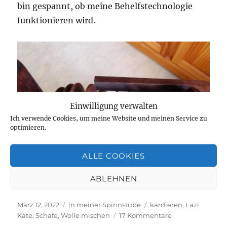
bin gespannt, ob meine Behelfstechnologie
funktionieren wird.
Einwilligung verwalten
Ich verwende Cookies, um meine Website und meinen Service zu
optimieren.
ALLE COOKIES
ABLEHNEN
Veröffentlicht
Kategorien
Schlagwörter
März 12, 2022
in meiner Spinnstube
kardieren
,
Lazi
am
zu
Kate
,
Schafe
,
Wolle mischen
17 Kommentare
Sprachlos.