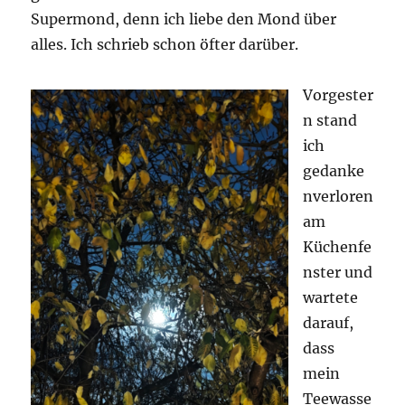
Supermond, denn ich liebe den Mond über
alles. Ich schrieb schon öfter darüber.
Vorgester
n stand
ich
gedanke
nverloren
am
Küchenfe
nster und
wartete
darauf,
dass
mein
Teewasse