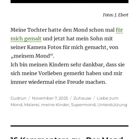
Fotos: J. Ebert
Meine Tochter hatte den Mond schon mal
für
mich gemalt
und jetzt hat mein Sohn mit
seiner Kamera Fotos für mich gemacht, von
„meinem Mond“.
Ich bin meinen Kindern sehr dankbar, dass sie
sich meine Vorlieben gemerkt haben und mir
immer wiedermal eine Freude machen.
Autor
Veröffentlicht
Kategorien
Schlagwörter
Gudrun
November 7, 2025
Zuhause
Liebe zum
am
Mond
,
Malerei
,
meine Kinder
,
Supermond
,
Unterstützung