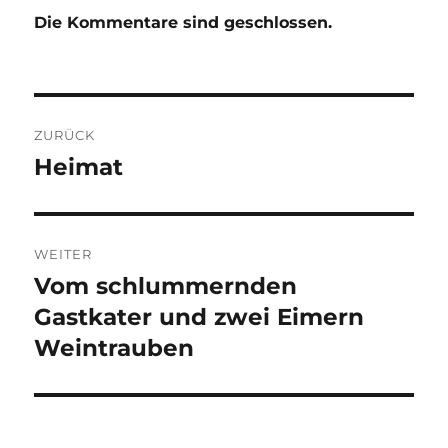
Die Kommentare sind geschlossen.
Beitragsnavigation
ZURÜCK
Heimat
Vorheriger
Beitrag:
WEITER
Vom schlummernden
Nächster
Beitrag:
Gastkater und zwei Eimern
Weintrauben