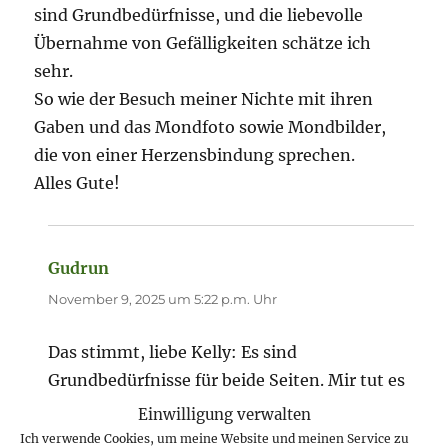
sind Grundbedürfnisse, und die liebevolle
Übernahme von Gefälligkeiten schätze ich
sehr.
So wie der Besuch meiner Nichte mit ihren
Gaben und das Mondfoto sowie Mondbilder,
die von einer Herzensbindung sprechen.
Alles Gute!
Gudrun
sagt:
November 9, 2025 um 5:22 p.m. Uhr
Das stimmt, liebe Kelly: Es sind
Grundbedürfnisse für beide Seiten. Mir tut es
immer weh, wenn ich von Eltern erfahre, die
Einwilligung verwalten
sich nicht genügend um die Kinder kümmern.
Ich verwende Cookies, um meine Website und meinen Service zu