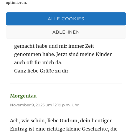
optimieren.
Da entsteht eine Kettenreaktion, die schwer
zu löschen ist. Als ich meine Kinder bekam,
ALLE COOKIES
krempelte sich mein ganzes Leben um. Bei
allen Entscheidungen standen die Kinder an
ABLEHNEN
erster Stelle. Ich bin froh, dass ich das so
gemacht habe und mir immer Zeit
genommen habe. Jetzt sind meine Kinder
auch oft für mich da.
Ganz liebe Grüße zu dir.
Morgentau
sagt:
November 9, 2025 um 12:19 p.m. Uhr
Ach, wie schön, liebe Gudrun, dein heutiger
Eintrag ist eine richtige kleine Geschichte, die