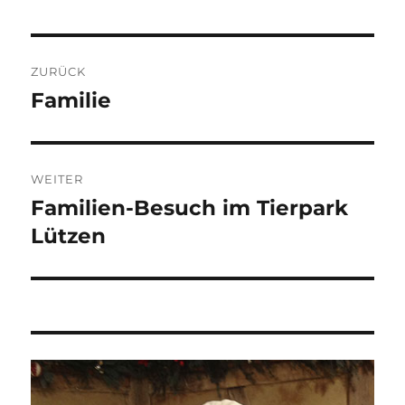
Beitragsnavigation
ZURÜCK
Familie
Vorheriger
Beitrag:
WEITER
Familien-Besuch im Tierpark
Nächster
Beitrag:
Lützen