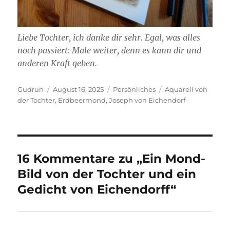
Liebe Tochter, ich danke dir sehr. Egal, was alles
noch passiert: Male weiter, denn es kann dir und
anderen Kraft geben.
Autor
Veröffentlicht
Kategorien
Schlagwörter
Gudrun
August 16, 2025
Persönliches
Aquarell von
am
der Tochter
,
Erdbeermond
,
Joseph von Eichendorf
16 Kommentare zu „Ein Mond-
Bild von der Tochter und ein
Gedicht von Eichendorff“