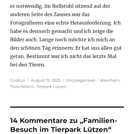
er notwendig. Im Rollstuhl sitzend auf der
anderen Seite des Zaunes war das
Fotografieren eine echte Herausforderung. Ich
habe es dennoch gemacht und ich zeige die
Bilder auch. Lange noch möchte ich mich an
den schönen Tag erinnern. Er hat uns allen gut
getan. Bestimmt war ich nicht das letzte Mal
bei den Tieren.
Autor
Veröffentlicht
Kategorien
Schlagwörter
Gudrun
August 19, 2025
Uncategorized
streicheln
,
am
Tiere füttern
,
Tierpark Lützen
14 Kommentare zu „Familien-
Besuch im Tierpark Lützen“