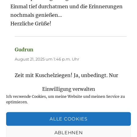
Einmal tief durchatmen und die Erinnerungen
nochmals genießen…
Herzliche Grüße!
Gudrun
sagt:
August 21, 2025 um 1:46 p.m. Uhr
Zeit mit Kuschelziegen! Ja, unbedingt. Nur
muss man dann mal die Waschmaschine
Einwilligung verwalten
anstellen.
Ich verwende Cookies, um meine Website und meinen Service zu
In dem Park fasziniert mich immer, wie viel
optimieren.
Zutrauen die meisten Tiere zu uns Menschen
haben. Und nicht immer ist das gut für die
ALLE COOKIES
Tiere. Mein Enkel war erst skeptisch, aber
ABLEHNEN
dann hat es ihm gefallen. Meine Tochter war