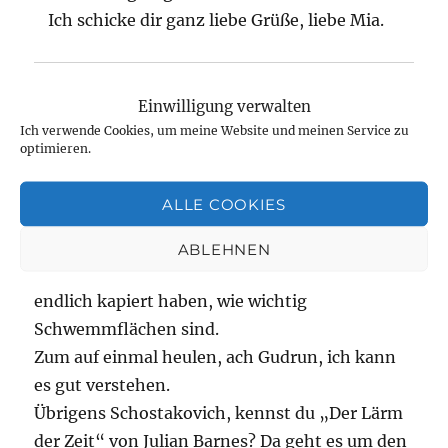
Ich schicke dir ganz liebe Grüße, liebe Mia.
Karin Braun
sagt:
Einwilligung verwalten
Ich verwende Cookies, um meine Website und meinen Service zu
Juni 9, 2025 um 1:03 p.m. Uhr
optimieren.
Was für eine schöne Anlage. In Kiel-Gaarden
ALLE COOKIES
haben wir so etwas in kleiner. Das sollte es
vielmehr geben.
ABLEHNEN
Ich bin schon froh, dass so einige Städteplaner
endlich kapiert haben, wie wichtig
Schwemmflächen sind.
Zum auf einmal heulen, ach Gudrun, ich kann
es gut verstehen.
Übrigens Schostakovich, kennst du „Der Lärm
der Zeit“ von Julian Barnes? Da geht es um den