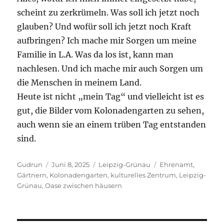
scheint zu zerkrümeln. Was soll ich jetzt noch
glauben? Und wofür soll ich jetzt noch Kraft
aufbringen? Ich mache mir Sorgen um meine
Familie in L.A. Was da los ist, kann man
nachlesen. Und ich mache mir auch Sorgen um
die Menschen in meinem Land.
Heute ist nicht „mein Tag“ und vielleicht ist es
gut, die Bilder vom Kolonadengarten zu sehen,
auch wenn sie an einem trüben Tag entstanden
sind.
Autor
Veröffentlicht
Kategorien
Schlagwörter
Gudrun
Juni 8, 2025
Leipzig-Grünau
Ehrenamt
,
am
Gärtnern
,
Kolonadengarten
,
kulturelles Zentrum
,
Leipzig-
Grünau
,
Oase zwischen häusern