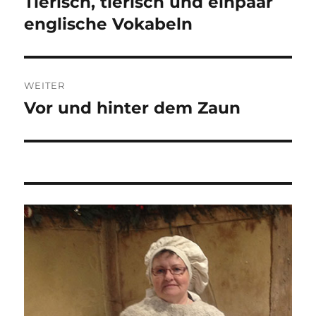
Tierisch, tierisch und einpaar
Vorheriger
Beitrag:
englische Vokabeln
WEITER
Vor und hinter dem Zaun
Nächster
Beitrag: