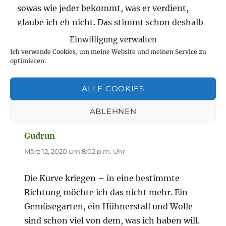
sowas wie jeder bekommt, was er verdient,
glaube ich eh nicht. Das stimmt schon deshalb
nicht, weil nicht alle die gleichen
Einwilligung verwalten
Ausgangsvoraussetzungen haben. Und nicht
Ich verwende Cookies, um meine Website und meinen Service zu
optimieren.
jeder hat vielleicht immer die Kraft und die
Möglichkeiten, aus Situationen
ALLE COOKIES
rauszukommen, Veränderungen zu gestalten.
ABLEHNEN
Gudrun
sagt:
März 12, 2020 um 8:02 p.m. Uhr
Die Kurve kriegen – in eine bestimmte
Richtung möchte ich das nicht mehr. Ein
Gemüsegarten, ein Hühnerstall und Wolle
sind schon viel von dem, was ich haben will.