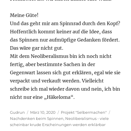
Meine Güte!
Und das geht mir am Spinnrad durch den Kopf?
Hoffentlich kommt keiner auf die Idee, dass
das Spinnen nur aufmüpfige Gedanken fördert.
Das wäre gar nicht gut.
Mit dem Neoliberalismus bin ich noch nicht
fertig, aber bestimmte Sachen in der
Gegenwart lassen sich gut erklären, egal wie sie
verpackt und verkauft werden. Vielleicht
schreibe ich mal wieder davon und nein, ich bin
nicht nur eine „Häkeloma“.
Autor
Veröffentlicht
Kategorien
Schlagwör
Gudrun
März 10, 2020
Projekt "Selbermachen"
am
Nachdenken beim Spinnen
,
Neoliberalismus - viele
scheinbar krude Erscheinungen werden erklärbar