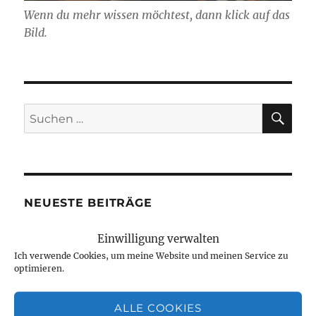
Wenn du mehr wissen möchtest, dann klick auf das
Bild.
SU
Suchen
nach:
NEUESTE BEITRÄGE
Einwilligung verwalten
Jetzt ist sie „drin“, die Anleitung zum
Ich verwende Cookies, um meine Website und meinen Service zu
Fausthandschuhe stricken
optimieren.
August 7, 2026
Neue Projekte und viel zu werkeln
ALLE COOKIES