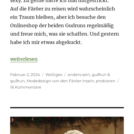
sexy. Zu gerne hätte ich mal mitgestrickt.
Auf die Färöer zu reisen wird wahrscheinlich
ein Traum bleiben, aber ich besuche den
Onlineshop der beiden Gudruns regelmäßig
und freue mich, was sie schaffen. Und gestern
habe ich mir etwas abgekuckt.
„abgekuckt“
weiterlesen
Veröffentlicht
Kategorien
Schlagwörter
Februar 2, 2024
Wolliges
anders sein
,
guðrun &
am
guðrun
,
Modedesign von den Färöer Inseln
,
probieren
zu
16 Kommentare
abgekuckt