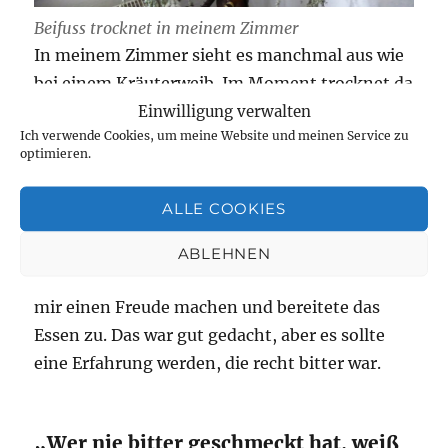
Beifuss trocknet in meinem Zimmer
In meinem Zimmer sieht es manchmal aus wie
bei einem Kräuterweib. Im Moment trocknet da
so allerlei, wie zum Beispiel Schafgarbe,
Einwilligung verwalten
Ich verwende Cookies, um meine Website und meinen Service zu
Spitzwegerich und auch
Beifuß
. (Wer mehr
optimieren.
über das Kraut wissen möchte, folgt einfach
dem Link)
ALLE COOKIES
Beifuß kommt immer mit auf das
Pfannenblech, wenn Fleisch in der Röhre garen
ABLEHNEN
soll. Ich war noch unterwegs und Herr E. wollte
mir einen Freude machen und bereitete das
Essen zu. Das war gut gedacht, aber es sollte
eine Erfahrung werden, die recht bitter war.
„Wer nie bitter geschmeckt hat, weiß