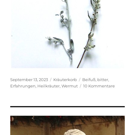
Veröffentlicht
Kategorien
Schlagwörter
September 13, 2023
Kräuterkorb
Beifuß
,
bitter
,
am
zu
Erfahrungen
,
Heilkräuter
,
Wermut
10 Kommentare
Wenn
es
bitter
aufstößt.