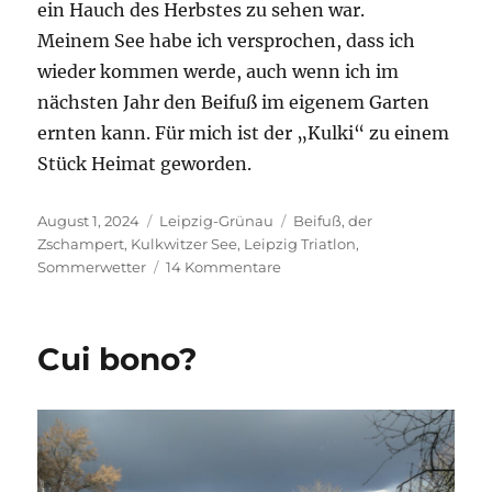
ein Hauch des Herbstes zu sehen war.
Meinem See habe ich versprochen, dass ich
wieder kommen werde, auch wenn ich im
nächsten Jahr den Beifuß im eigenem Garten
ernten kann. Für mich ist der „Kulki“ zu einem
Stück Heimat geworden.
Veröffentlicht
Kategorien
Schlagwörter
August 1, 2024
Leipzig-Grünau
Beifuß
,
der
am
Zschampert
,
Kulkwitzer See
,
Leipzig Triatlon
,
zu
Sommerwetter
14 Kommentare
Wegen
Beifuß
zum
Cui bono?
See