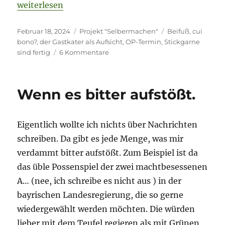
„Cui bono?“
weiterlesen
Veröffentlicht
Kategorien
Schlagwörter
Februar 18, 2024
Projekt "Selbermachen"
Beifuß
,
cui
am
bono?
,
der Gastkater als Aufsicht
,
OP-Termin
,
Stickgarne
zu
sind fertig
6 Kommentare
Cui
bono?
Wenn es bitter aufstößt.
Eigentlich wollte ich nichts über Nachrichten
schreiben. Da gibt es jede Menge, was mir
verdammt bitter aufstößt. Zum Beispiel ist da
das üble Possenspiel der zwei machtbesessenen
A… (nee, ich schreibe es nicht aus ) in der
bayrischen Landesregierung, die so gerne
wiedergewählt werden möchten. Die würden
lieber mit dem Teufel regieren als mit Grünen