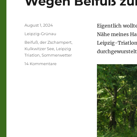
Wegen Beifuß zu
Veröffentlicht
August 1, 2024
Eigentlich wollt
am
Kategorien
Leipzig-Grünau
Nähe meines Hau
Schlagwörter
Beifuß
,
der Zschampert
,
Leipzig-Triatlon
Kulkwitzer See
,
Leipzig
durchgewurstelt
Triatlon
,
Sommerwetter
zu
14 Kommentare
Wegen
Beifuß
zum
See