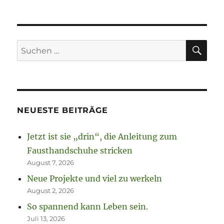
SU
Suchen
nach:
NEUESTE BEITRÄGE
Jetzt ist sie „drin“, die Anleitung zum
Fausthandschuhe stricken
August 7, 2026
Neue Projekte und viel zu werkeln
August 2, 2026
So spannend kann Leben sein.
Juli 13, 2026