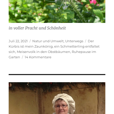
in voller Pracht und Schönheit
Veröffentlicht
Kategorien
Schlagwörter
Juli 22, 2021
Natur und Umwelt
,
Unterwegs
Der
am
Kürbis ist mein Zaunkönig
,
ein Schmetterling entfaltet
sich
,
Meisenvolk in den Obstbäumen
,
Ruhepause im
zu
Garten
14 Kommentare
Ruhepause.
Beobachtungen
von
der
Gartenliege
aus.