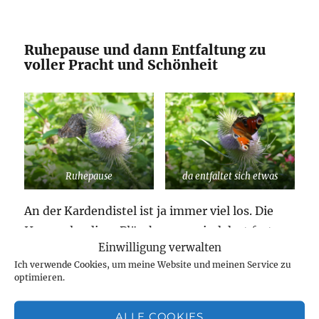
Ruhepause und dann Entfaltung zu
voller Pracht und Schönheit
Ruhepause
da entfaltet sich etwas
An der Kardendistel ist ja immer viel los. Die
Hummeln, diese Plüschpopos, sind dort fast
Einwilligung verwalten
den genzen Tag zu finden. Diesmal aber war
Ich verwende Cookies, um meine Website und meinen Service zu
noch jemand anders da.
optimieren.
Und da hat es mich von meiner Liege
hochgezogen. Ich musste mit der Kamera
ALLE COOKIES