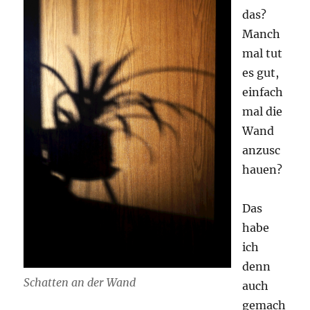
das?
Manch
mal tut
es gut,
einfach
mal die
Wand
anzusc
hauen?
Das
habe
ich
denn
Schatten an der Wand
auch
gemach