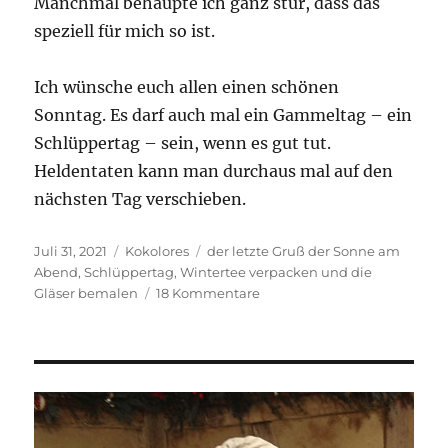
Manchmal behaupte ich ganz stur, dass das
speziell für mich so ist.
Ich wünsche euch allen einen schönen
Sonntag. Es darf auch mal ein Gammeltag – ein
Schlüppertag – sein, wenn es gut tut.
Heldentaten kann man durchaus mal auf den
nächsten Tag verschieben.
Veröffentlicht
Kategorien
Schlagwörter
Juli 31, 2021
Kokolores
der letzte Gruß der Sonne am
am
Abend
,
Schlüppertag
,
Wintertee verpacken und die
zu
Gläser bemalen
18 Kommentare
Früher
haben
wir
immer
gesagt:
„Heute
ist