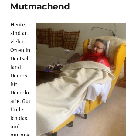
Mutmachend
Heute
sind an
vielen
Orten in
Deutsch
land
Demos
für
Demokr
atie. Gut
finde
ich das,
und
mutmac