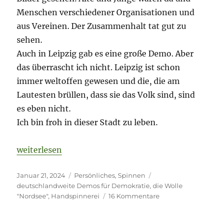
Menschen verschiedener Organisationen und
aus Vereinen. Der Zusammenhalt tat gut zu
sehen.
Auch in Leipzig gab es eine große Demo. Aber
das überrascht ich nicht. Leipzig ist schon
immer weltoffen gewesen und die, die am
Lautesten brüllen, dass sie das Volk sind, sind
es eben nicht.
Ich bin froh in dieser Stadt zu leben.
„Mutmachend“
weiterlesen
Veröffentlicht
Kategorien
Schlagwörter
Januar 21, 2024
Persönliches
,
Spinnen
am
deutschlandweite Demos für Demokratie
,
die Wolle
zu
"Nordsee"
,
Handspinnerei
16 Kommentare
Mutmachend