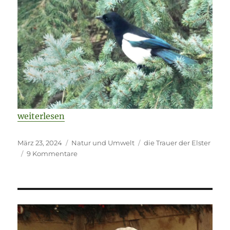
„Die Trauer der Elster“
weiterlesen
Veröffentlicht
Kategorien
Schlagwörter
März 23, 2024
Natur und Umwelt
die Trauer der Elster
am
zu
9 Kommentare
Die
Trauer
der
Elster