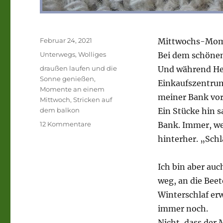
Veröffentlicht
Februar 24, 2021
Mittwochs-Mom
am
Kategorien
Unterwegs
,
Wolliges
Bei dem schönen
Schlagwörter
draußen laufen und die
Und während Herr
Sonne genießen
,
Einkaufszentrum
Momente an einem
meiner Bank vor
Mittwoch
,
Stricken auf
dem balkon
Ein Stücke hin s
zu
12 Kommentare
Bank. Immer, we
Mittwochs,
hinterher. „Sch
Momente
von
unterwegs
Ich bin aber auc
und
weg, an die Bee
aus
Winterschlaf er
dem
Wollkorb
immer noch.
geschwatzt.
Nicht, dass der 