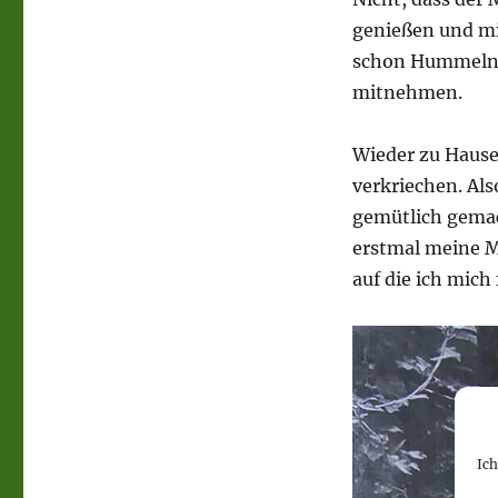
genießen und mic
schon Hummeln f
mitnehmen.
Wieder zu Hause
verkriechen. Al
gemütlich gemac
erstmal meine M
auf die ich mich
Ic