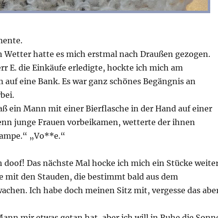
ente.
 Wetter hatte es mich erstmal nach Draußen gezogen.
 E. die Einkäufe erledigte, hockte ich mich am
 auf eine Bank. Es war ganz schönes Begängnis an
bei.
aß ein Mann mit einer Bierflasche in der Hand auf einer
nn junge Frauen vorbeikamen, wetterte der ihnen
lampe.“ „Vo**e.“
h doof! Das nächste Mal hocke ich mich ein Stücke weite
te mit den Stauden, die bestimmt bald aus dem
wachen. Ich habe doch meinen Sitz mit, vergesse das abe
Mann mir etwas getan hat, aber ich will in Ruhe die Sonn