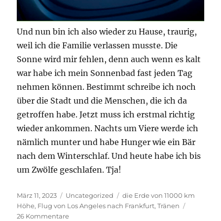
Und nun bin ich also wieder zu Hause, traurig,
weil ich die Familie verlassen musste. Die
Sonne wird mir fehlen, denn auch wenn es kalt
war habe ich mein Sonnenbad fast jeden Tag
nehmen können. Bestimmt schreibe ich noch
über die Stadt und die Menschen, die ich da
getroffen habe. Jetzt muss ich erstmal richtig
wieder ankommen. Nachts um Viere werde ich
nämlich munter und habe Hunger wie ein Bär
nach dem Winterschlaf. Und heute habe ich bis
um Zwölfe geschlafen. Tja!
Veröffentlicht
Kategorien
Schlagwörter
März 11, 2023
Uncategorized
die Erde von 11000 km
am
Höhe
,
Flug von Los Angeles nach Frankfurt
,
Tränen
zu
26 Kommentare