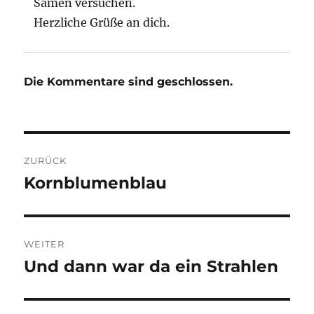
Samen versuchen.
Herzliche Grüße an dich.
Die Kommentare sind geschlossen.
Beitragsnavigation
ZURÜCK
Kornblumenblau
Vorheriger
Beitrag:
WEITER
Und dann war da ein Strahlen
Nächster
Beitrag: