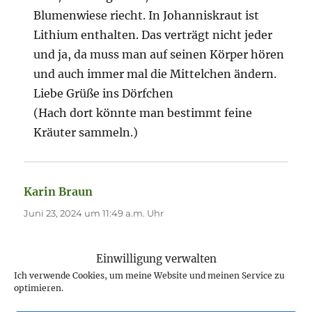
Blumenwiese riecht. In Johanniskraut ist
Lithium enthalten. Das verträgt nicht jeder
und ja, da muss man auf seinen Körper hören
und auch immer mal die Mittelchen ändern.
Liebe Grüße ins Dörfchen
(Hach dort könnte man bestimmt feine
Kräuter sammeln.)
Karin Braun
sagt:
Juni 23, 2024 um 11:49 a.m. Uhr
Das ist eine feine Sache und wird dir sicher gut
Einwilligung verwalten
tun. Ich nehme für Körperöl und für
Ich verwende Cookies, um meine Website und meinen Service zu
medizinische Öle Hanföl als Basis, weil auch das
optimieren.
noch mal entzündungshemmend wirkt. Nur