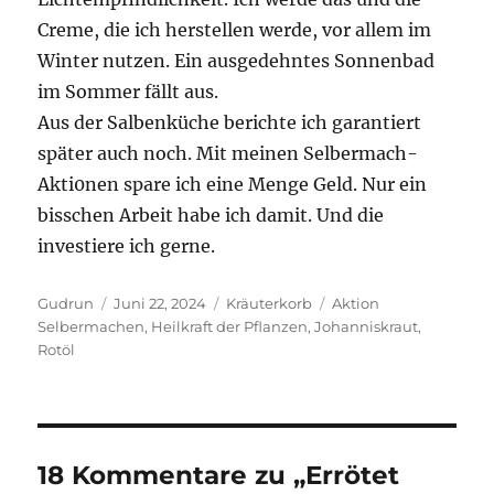
Creme, die ich herstellen werde, vor allem im
Winter nutzen. Ein ausgedehntes Sonnenbad
im Sommer fällt aus.
Aus der Salbenküche berichte ich garantiert
später auch noch. Mit meinen Selbermach-
Akti0nen spare ich eine Menge Geld. Nur ein
bisschen Arbeit habe ich damit. Und die
investiere ich gerne.
Autor
Veröffentlicht
Kategorien
Schlagwörter
Gudrun
Juni 22, 2024
Kräuterkorb
Aktion
am
Selbermachen
,
Heilkraft der Pflanzen
,
Johanniskraut
,
Rotöl
18 Kommentare zu „Errötet