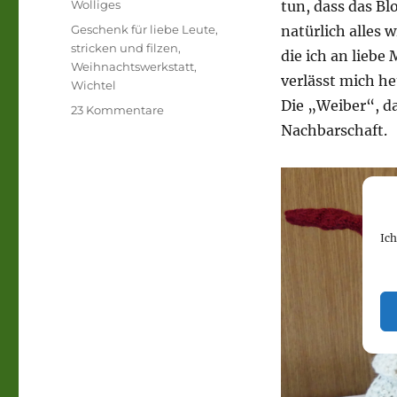
Kategorien
Wolliges
tun, dass das Bl
Schlagwörter
Geschenk für liebe Leute
,
natürlich alles
stricken und filzen
,
die ich an lieb
Weihnachtswerkstatt
,
verlässt mich h
Wichtel
Die „Weiber“, d
zu
23 Kommentare
Die
Nachbarschaft.
Wichtel
in
der
Weihnachtswerkstatt
Ic