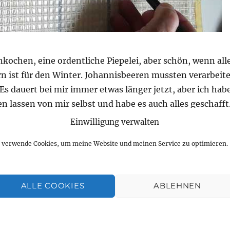
nkochen, eine ordentliche Piepelei, aber schön, wenn all
rn ist für den Winter. Johannisbeeren mussten verarbeite
Es dauert bei mir immer etwas länger jetzt, aber ich hab
n lassen von mir selbst und habe es auch alles geschafft
zu, im Winter werde ich die Johannisbeeren rausrücken.
Einwilligung verwalten
s fertig geworden im Projekt Selbermachen.
h verwende Cookies, um meine Website und meinen Service zu optimieren.
en, Teppich knüpfen, Blumen umtopfen – feinste Norma
ALLE COOKIES
ABLEHNEN