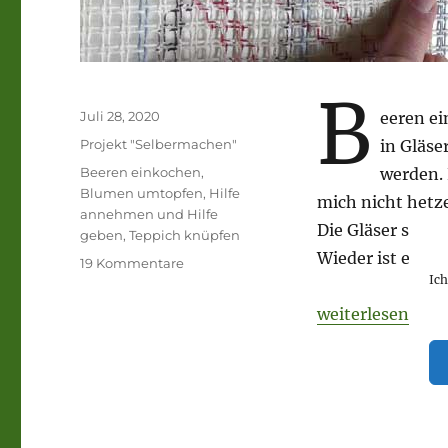
B
Veröffentlicht
Juli 28, 2020
eeren ei
am
Kategorien
Projekt "Selbermachen"
in Gläse
Schlagwörter
Beeren einkochen
,
werden. 
Blumen umtopfen
,
Hilfe
mich nicht hetze
annehmen und Hilfe
Die Gläser sind 
geben
,
Teppich knüpfen
Wieder ist etwa
zu
19 Kommentare
Ic
Beeren
einkochen,
„Beeren einkoch
weiterlesen
Teppich
knüpfen,
Blumen
umtopfen
–
feinste