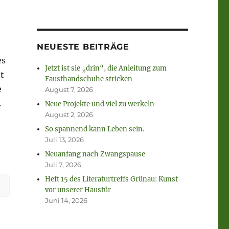
NEUESTE BEITRÄGE
es
Jetzt ist sie „drin“, die Anleitung zum
t
Fausthandschuhe stricken
e
August 7, 2026
.
Neue Projekte und viel zu werkeln
August 2, 2026
So spannend kann Leben sein.
Juli 13, 2026
Neuanfang nach Zwangspause
lität.“
Juli 7, 2026
Heft 15 des Literaturtreffs Grünau: Kunst
vor unserer Haustür
Juni 14, 2026