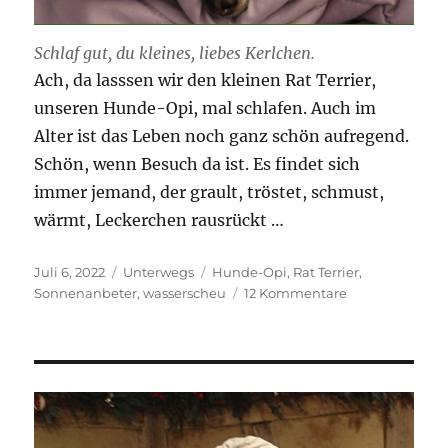
Schlaf gut, du kleines, liebes Kerlchen.
Ach, da lasssen wir den kleinen Rat Terrier,
unseren Hunde-Opi, mal schlafen. Auch im
Alter ist das Leben noch ganz schön aufregend.
Schön, wenn Besuch da ist. Es findet sich
immer jemand, der grault, tröstet, schmust,
wärmt, Leckerchen rausrückt …
Veröffentlicht
Kategorien
Schlagwörter
Juli 6, 2022
Unterwegs
Hunde-Opi
,
Rat Terrier
,
am
zu
Sonnenanbeter
,
wasserscheu
12 Kommentare
Unser
„Rat
Terrier“.
Der
Hunde-
Opi
ist