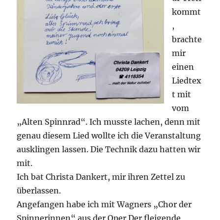
kommt
,
brachte
mir
einen
Liedtex
t mit
vom
„Alten Spinnrad“. Ich musste lachen, denn mit
genau diesem Lied wollte ich die Veranstaltung
ausklingen lassen. Die Technik dazu hatten wir
mit.
Ich bat Christa Dankert, mir ihren Zettel zu
überlassen.
Angefangen habe ich mit Wagners „Chor der
Spinnerinnen“ aus der Oper Der fleigende