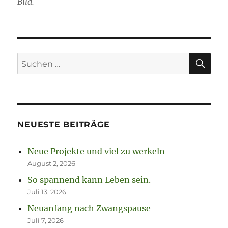
Bild.
SU
Suchen
nach:
NEUESTE BEITRÄGE
Neue Projekte und viel zu werkeln
August 2, 2026
So spannend kann Leben sein.
Juli 13, 2026
Neuanfang nach Zwangspause
Juli 7, 2026