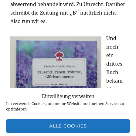
abwertend behandelt wird. Zu Unrecht. Darüber
schreibt die Zeitung mit „B“ natürlich nicht.
Also tun wir es.
Und
noch
ein
drittes
Buch
bekam
ich
Einwilligung verwalten
gesche
Ich verwende Cookies, um meine Website und meinen Service zu
nkt von
optimieren.
unserer
Autorin
ALLE COOKIES
Christi