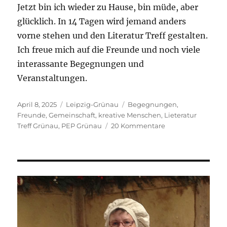
Jetzt bin ich wieder zu Hause, bin müde, aber
glücklich. In 14 Tagen wird jemand anders
vorne stehen und den Literatur Treff gestalten.
Ich freue mich auf die Freunde und noch viele
interassante Begegnungen und
Veranstaltungen.
Veröffentlicht
Kategorien
Schlagwörter
April 8, 2025
Leipzig-Grünau
Begegnungen
,
am
Freunde
,
Gemeinschaft
,
kreative Menschen
,
Lieteratur
zu
Treff Grünau
,
PEP Grünau
20 Kommentare
Die
Spinnradgeschich
sind
erzählt