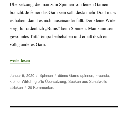
Übersetzung, die man zum Spinnen von feinen Garnen
braucht. Je feiner das Garn sein soll, desto mehr Drall muss
es haben, damit es nicht auseinander fällt. Der kleine Wirtel
sorgt für ordentlich „Bums“ beim Spinnen. Man kann sein
gewohntes Tritt-Tempo beibehalten und erhält doch ein
völlig anderes Garn.
„Kleiner Wirtel – große Übersetzung für feine Garne.“
weiterlesen
Veröffentlicht
Kategorien
Schlagwörter
Januar 9, 2020
Spinnen
dünne Garne spinnen
,
Freunde
,
am
kleiner Wirtel - große Übersetzung
,
Socken aus Schafwolle
zu
stricken
20 Kommentare
Kleiner
Wirtel
–
große
Übersetzung
für