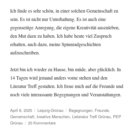
Ich finde es sehr schön, in einer solchen Gemeinschaft zu
sein. Es ist nicht nur Unterhaltung. Es ist auch eine
gegenseitige Anregung, die eigene Kreativität auszuleben,
den Mut dazu zu haben. Ich habe heute viel Zuspruch
erhalten, auch dazu, meine Spinnradgeschichten
aufzuschreiben.
Jetzt bin ich wieder zu Hause, bin müde, aber glücklich. In
14 Tagen wird jemand anders vorne stehen und den
Literatur Treff gestalten. Ich freue mich auf die Freunde und
noch viele interassante Begegnungen und Veranstaltungen.
Veröffentlicht
Kategorien
Schlagwörter
April 8, 2025
Leipzig-Grünau
Begegnungen
,
Freunde
,
am
Gemeinschaft
,
kreative Menschen
,
Lieteratur Treff Grünau
,
PEP
zu
Grünau
20 Kommentare
Die