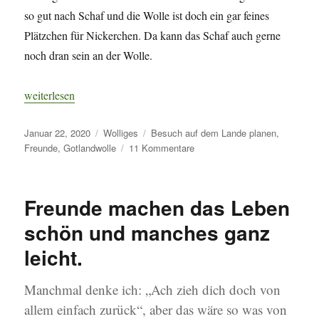
so gut nach Schaf und die Wolle ist doch ein gar feines
Plätzchen für Nickerchen. Da kann das Schaf auch gerne
noch dran sein an der Wolle.
„Gotlandwolle. Der ewige Kampf um den Kuschelfaktor.“
weiterlesen
Veröffentlicht
Kategorien
Schlagwörter
Januar 22, 2020
Wolliges
Besuch auf dem Lande planen
,
am
zu
Freunde
,
Gotlandwolle
11 Kommentare
Gotlandwolle.
Der
ewige
Freunde machen das Leben
Kampf
um
schön und manches ganz
den
leicht.
Kuschelfaktor.
Manchmal denke ich: „Ach zieh dich doch von
allem einfach zurück“, aber das wäre so was von