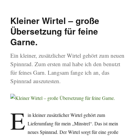
am
Freund
mache
das
Kleiner Wirtel – große
Leben
schön
Übersetzung für feine
und
Garne.
manche
ganz
leicht.
Ein kleiner, zusätzlicher Wirtel gehört zum neuen
Spinnrad. Zum ersten mal habe ich den benutzt
für feines Garn. Langsam fange ich an, das
Spinnrad auszutesten.
E
in kleiner zusätzlicher Wirtel gehört zum
Lieferumfang für mein „Minstrel“. Das ist mein
neues Spinnrad. Der Wirtel sorgt für eine große