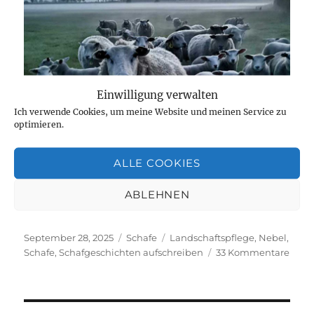
Einwilligung verwalten
Ich verwende Cookies, um meine Website und meinen Service zu
optimieren.
ALLE COOKIES
ABLEHNEN
Foto: S. Schröder
Veröffentlicht
Kategorien
Schlagwörter
September 28, 2025
Schafe
Landschaftspflege
,
Nebel
,
am
zu
Schafe
,
Schafgeschichten aufschreiben
33 Kommentare
Die
Scha
in
dem