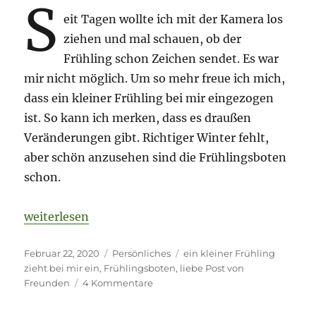
S
eit Tagen wollte ich mit der Kamera los
ziehen und mal schauen, ob der
Frühling schon Zeichen sendet. Es war
mir nicht möglich. Um so mehr freue ich mich,
dass ein kleiner Frühling bei mir eingezogen
ist. So kann ich merken, dass es draußen
Veränderungen gibt. Richtiger Winter fehlt,
aber schön anzusehen sind die Frühlingsboten
schon.
„Ein kleiner Frühling ist bei mir eingezogen und da
weiterlesen
Veröffentlicht
Kategorien
Schlagwörter
Februar 22, 2020
Persönliches
ein kleiner Frühling
am
zieht bei mir ein
,
Frühlingsboten
,
liebe Post von
zu
Freunden
4 Kommentare
Ein
kleiner