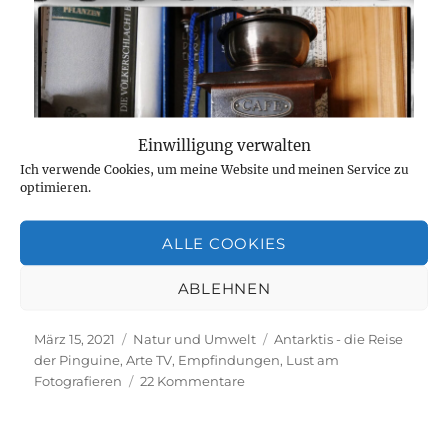
Einwilligung verwalten
Ich verwende Cookies, um meine Website und meinen Service zu
optimieren.
ALLE COOKIES
Aber jetzt erstmal ein Käffchen!
ABLEHNEN
Veröffentlicht
Kategorien
Schlagwörter
März 15, 2021
Natur und Umwelt
Antarktis - die Reise
am
der Pinguine
,
Arte TV
,
Empfindungen
,
Lust am
zu
Fotografieren
22 Kommentare
Fotografieren,
nicht
was