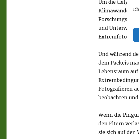
empfindet.
Um die tiefgrei
Ic
Klimawandel zu 
Forschungsstati
und Unterwasser
Extremfotograf 
Und während der
dem Packeis ma
Lebensraum auf d
Extrembedingung
Fotografieren au
beobachten und 
Wenn die Pingui
den Eltern verl
sie sich auf de