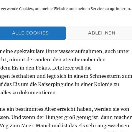
fenden Veränderungen in der Antarktis durch den
h verwende Cookies, um meine Website und meinen Service zu optimieren.
dokumentieren, reist ein Forscherteam zur französisch
on Dumont d’Urville. Mit ihnen reisen der Meeresbiolog
fotograf Laurent Ballesta und der Natur- und
ALLE COOKIES
ABLEHNEN
Vincent Munier.
 eine spektakuläre Unterwasseraufnahmen, auch unter
cht, nimmt der andere den atemberaubenden
em Eis in den Fokus. Letzterer will die
en festhalten und legt sich in einem Schneesturm zu
f das Eis um die Kaiserpinguine in einer Kolonie zu
alles zu dokumentieren.
ne ein bestimmtes Alter erreicht haben, werden sie von
assen. Und wenn der Hunger groß genug ist, dann mache
n Weg zum Meer. Manchmal ist das Eis sehr angewachsen