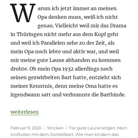
W
arum ich jetzt immer an meinen
Opa denken muss, weiß ich nicht
genau. Vielleicht weil mir das Drama
in Thüringen nicht mehr aus dem Kopf geht
und weil ich Parallelen sehe zu der Zeit, als
mein Opa noch lebte und aktiv war, und weil
mir meine gute Laune abhanden zu kommen
drohte. Ob mein Opa 1932 allerdings noch
seinen gezwirbelten Bart hatte, entzieht sich
meiner Kenntnis, denn meine Oma hatte es
irgendwann satt und verbrannte die Bartbinde.
„Gute Laune hochzwirbeln. Wie einst mein Opa sein
weiterlesen
Veröffentlicht
Kategorien
Schlagwörter
Februar 9, 2020
Stricken
Für gute Laune sorgen
,
Mein
am
Großvater mit dem Zwirbelbart
,
Wie man kindern das