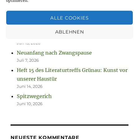
optimieren.
NEUESTE BEITRÄGE
ALLE COOKIES
Neue Projekte und viel zu werkeln
August 2, 2026
ABLEHNEN
So spannend kann Leben sein.
Juli 13, 2026
Neuanfang nach Zwangspause
Juli 7, 2026
Heft 15 des Literaturtreffs Grünau: Kunst vor
unserer Haustür
Juni 14, 2026
Spitzwegerich
Juni 10, 2026
NEUESTE KOMMENTARE