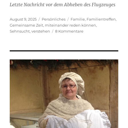
Letzte Nachricht vor dem Abheben des Flugzeuges
Veröffentlicht
Kategorien
Schlagwörter
August 9, 2025
Persönliches
Familie
,
Familientreffen
,
am
Gemeinsame Zeit
,
miteinander reden können
,
zu
Sehnsucht
,
verstehen
8 Kommentare
Familie