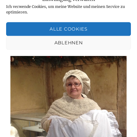
Ich verwende Cookies, um meine Website und meinen Service zu
optimieren.
Veröffentlicht
Kategorien
Schlagwörter
Februar 14, 2022
Persönliches
ein Versprechen
,
am
Handel und Völkerverständigung
,
Hintergründe
,
zu
Kriegsgewinnler
,
Nie wieder Krieg
24 Kommentare
ALLE COOKIES
Angst
ABLEHNEN