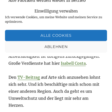
Alte Fabriken werden wieder in Betrieb
genommen, über hundert Jahre alte Maschinen
Einwilligung verwalten
zum Laufen gebracht und die damals
Ich verwende Cookies, um meine Website und meinen Service zu
Beschäftigten zurückgeholt. Sie bilden junge
optimieren.
Leute aus, geben ihre Erfahrungen weiter und
sorgen dafür, dass kulturelles Erbe erhalten
ALLE COOKIES
bleibt. Junge Designer verbinden Traditionelles
ABLEHNEN
und Moderne in der Textilindustrie. Die
Arbeitslosigkeit ist übrigens zurückgegangen.
Große Verdienste hat hier
Isabell Costa
.
Den
TV-Beitrag
auf Arte sich anzusehen lohnt
sich sehr. Und ich beschäftige mich schon mit
einer anderen Region. Auch da geht es um
Umweltschutz und der liegt mir sehr am
Herzen.