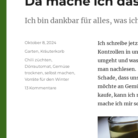
Da mache ich das 
Ich bin dankbar für alles, was ic
Veröffentlicht
Oktober 8, 2024
Ich schreibe jetz
am
Kategorien
Garten
,
Kräuterkorb
Kontrollen in u
Schlagwörter
Chili züchten
,
umgeht und was 
Dörrautomat
,
Gemüse
man nachlesen.
trocknen
,
selbst machen
,
Schade, dass uns
Vorräte für den Winter
möchte an Gemüs
zu
13 Kommentare
Da
kaufe, kann ich
mache
mache ich mir se
ich
das
doch
lieber
selbst