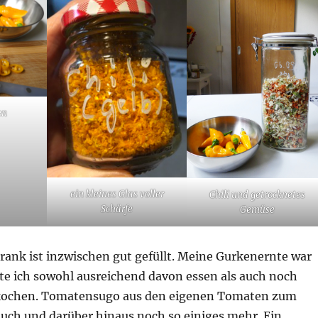
en
ein kleines Glas voller
Chili und getrocknetes
Schärfe
Gemüse
rank ist inzwischen gut gefüllt. Meine Gurkenernte war
te ich sowohl ausreichend davon essen als auch noch
kochen. Tomatensugo aus den eigenen Tomaten zum
 auch und darüber hinaus noch so einiges mehr. Ein