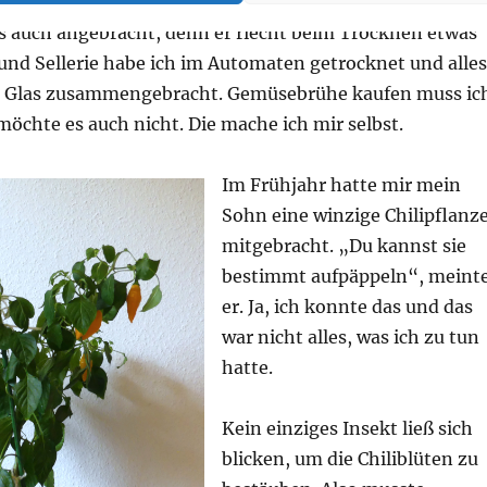
ze ich die Sonne, stelle mir ein Backblech raus. Bei Lau
es auch angebracht, denn er riecht beim Trocknen etwas
und Sellerie habe ich im Automaten getrocknet und alles
n Glas zusammengebracht. Gemüsebrühe kaufen muss ic
möchte es auch nicht. Die mache ich mir selbst.
Im Frühjahr hatte mir mein
Sohn eine winzige Chilipflanz
mitgebracht. „Du kannst sie
bestimmt aufpäppeln“, meint
er. Ja, ich konnte das und das
war nicht alles, was ich zu tun
hatte.
Kein einziges Insekt ließ sich
blicken, um die Chiliblüten zu