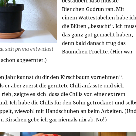
bestäuben. Also musste
Bienchen Gudrun ran. Mit
einem Wattestäbchen habe ic
die Blüten „besucht“. Ich mus
das ganz gut gemacht haben,
denn bald danach trug das
hat sich prima entwickelt
Bäumchen Früchte. (Hier war
 schon abgeerntet.)
en Jahr kannst du dir den Kirschbaum vornehmen“,
s er aber zuerst die gerntete Chili anfasste und sich
rieb, zeigte es sich, dass die Chilis von einer extrem
ind. Ich habe die Chilis für den Sohn getrocknet und selb
ppelt, wiewohl mit Handschuhen an beim Arbeiten. (Un
 Kirschen gebe ich gar niemals nix ab. Nö!)