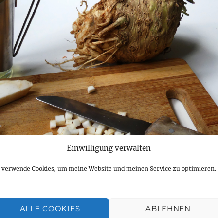
Einwilligung verwalten
h verwende Cookies, um meine Website und meinen Service zu optimieren.
 den Dörrautomat vorbereitet
n Dörrautomat zugelegt habe, war eine gute Entscheidun
ALLE COOKIES
ABLEHNEN