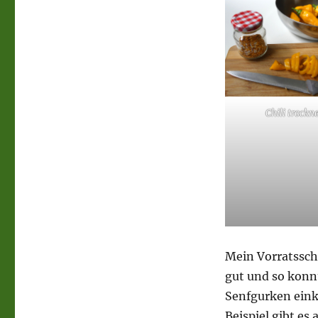
Chili trockn
Mein Vorratssch
gut und so konn
Senfgurken ein
Beispiel gibt es