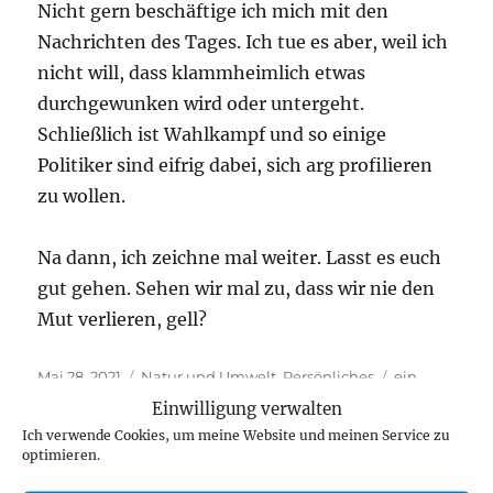
Nicht gern beschäftige ich mich mit den
Nachrichten des Tages. Ich tue es aber, weil ich
nicht will, dass klammheimlich etwas
durchgewunken wird oder untergeht.
Schließlich ist Wahlkampf und so einige
Politiker sind eifrig dabei, sich arg profilieren
zu wollen.
Na dann, ich zeichne mal weiter. Lasst es euch
gut gehen. Sehen wir mal zu, dass wir nie den
Mut verlieren, gell?
Veröffentlicht
Kategorien
Schlagwörter
Mai 28, 2021
Natur und Umwelt
,
Persönliches
ein
am
kleiner Spatz
,
Star-Kinder
,
Trostpflaster
,
Unmut
Einwilligung verwalten
zu
19 Kommentare
Ich verwende Cookies, um meine Website und meinen Service zu
Ein
optimieren.
Trostpflaster,
Wahlkampf