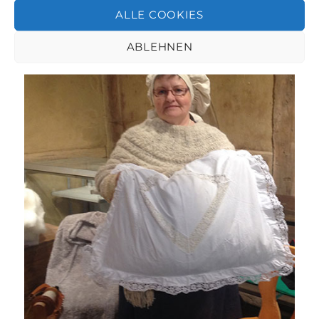
ALLE COOKIES
und
kein
Ende
ABLEHNEN
der
Unsicherheiten.