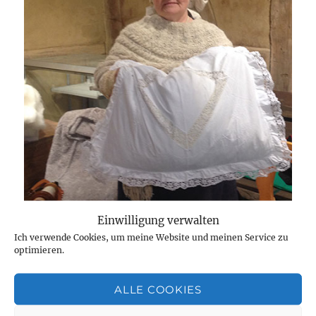
Einwilligung verwalten
Ich verwende Cookies, um meine Website und meinen Service zu
optimieren.
ALLE COOKIES
Wenn du mehr wissen möchtest, dann klick auf das
Bild.