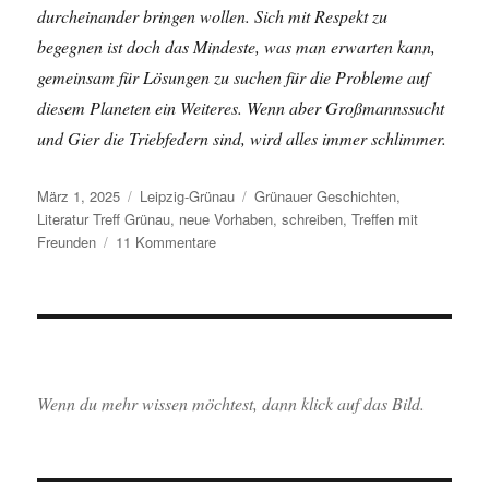
durcheinander bringen wollen. Sich mit Respekt zu
begegnen ist doch das Mindeste, was man erwarten kann,
gemeinsam für Lösungen zu suchen für die Probleme auf
diesem Planeten ein Weiteres. Wenn aber Großmannssucht
und Gier die Triebfedern sind, wird alles immer schlimmer.
Veröffentlicht
Kategorien
Schlagwörter
März 1, 2025
Leipzig-Grünau
Grünauer Geschichten
,
am
Literatur Treff Grünau
,
neue Vorhaben
,
schreiben
,
Treffen mit
zu
Freunden
11 Kommentare
Der
Literatur
Treff
Grünau
feiert
sein
10jähriges
Wenn du mehr wissen möchtest, dann klick auf das Bild.
Jubiläum