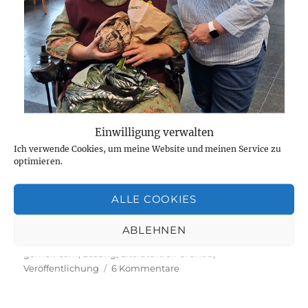
Einwilligung verwalten
Ich verwende Cookies, um meine Website und meinen Service zu
optimieren.
ALLE COOKIES
Zusammen schaffen wir so einiges.
ABLEHNEN
Veröffentlicht
Kategorien
Schlagwörter
Oktober 11, 2025
Leipzig-Grünau
Engagement
,
am
gemeinsam
,
Lesung
,
Literaturtreff Grünau
,
zu
Veröffentlichung
6 Kommentare
Lesen.
Zuhören.