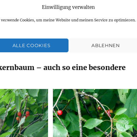
Einwilligung verwalten
 Pflanze bin ich doch nicht nach Hause gekommen. Ein
h verwende Cookies, um meine Website und meinen Service zu optimieren.
d ein Rainfarn ist bei mir eingezogen auf dem Balkon.
 Wegesrand gefunden und zu Hause eingepflanzt. Ob sie
wollen, bleibt abzuwarten.
ALLE COOKIES
ABLEHNEN
kernbaum – auch so eine besondere