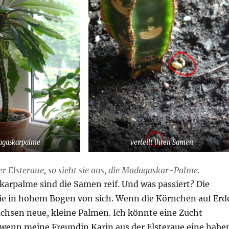
agaskarpalme
verteilt ihren Samen
er Elsteraue, so sieht sie aus, die Madagaskar-Palme.
karpalme sind die Samen reif. Und was passiert? Die
sie in hohem Bogen von sich. Wenn die Körnchen auf Erd
achsen neue, kleine Palmen. Ich könnte eine Zucht
enn meine Freundin Karin aus der Elsteraue eine habe