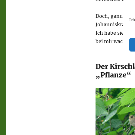
Doch, ganu ohne
Ic
Johanniskraut un
Ich habe sie am
bei mir wachsen 
Der Kirsch
„Pflanze“