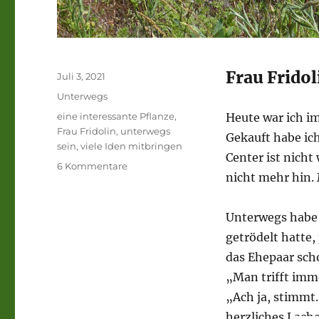
Frau Frido
Veröffentlicht
Juli 3, 2021
am
Kategorien
Unterwegs
Schlagwörter
eine interessante Pflanze
,
Heute war ich i
Frau Fridolin
,
unterwegs
Gekauft habe ic
sein
,
viele Iden mitbringen
Center ist nich
zu
6 Kommentare
nicht mehr hin. 
Frau
Fridolin,
eine
Unterwegs habe 
spuckende
getrödelt hatte,
Pflanze
und
das Ehepaar sch
ein
„Man trifft imme
Kirschkernbaum.
„Ach ja, stimmt
herzliches Lach