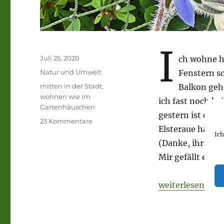
I
Veröffentlicht
Juli 25, 2020
ch wohne h
am
Kategorien
Natur und Umwelt
Fenstern s
Schlagwörter
mitten in der Stadt
,
Balkon geh
wohnen wie im
ich fast noch k
Gartenhäuschen
gestern ist ein 
zu
23 Kommentare
Elsteraue hat i
Wohnen
Ic
wie
(Danke, ihr Lieb
im
Mir gefällt es i
Gartenhäuschen.
Das
ist
„Wohnen wie im 
weiterlesen
wohltuend
und
anregend.