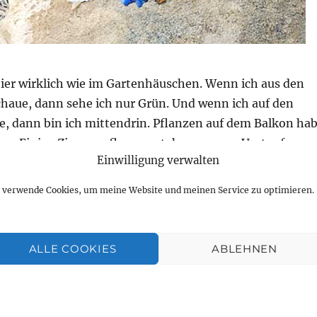
ier wirklich wie im Gartenhäuschen. Wenn ich aus den
chaue, dann sehe ich nur Grün. Und wenn ich auf den
e, dann bin ich mittendrin. Pflanzen auf dem Balkon ha
eine. Einige Zimmerpflanzen stehen an zum Umtopfen u
Einwilligung verwalten
Sommerflieder bei mir eingezogen. Eine Freundin aus der
hn mir angezogen und eine andere hat ihn mitgebracht.
h verwende Cookies, um meine Website und meinen Service zu optimieren.
en.)
nzwischen hier sehr. Wollt ihr mal mitkommen?
ALLE COOKIES
ABLEHNEN
Gartenhäuschen. Das ist wohltuend und anregend.“