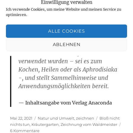
Einwilligung verwalten
werden. Dieses Buch verknüpft
Ich verwende Cookies, um meine Website und meinen Service zu
historische, botanische und
optimieren.
medizinische Fakten. Es erzählt nicht
nur von ‚Hexen‘ und Mythen, sondern
ALLE COOKIES
liefert auch einen ausführlichen
Katalog aller relevanten Pflanzen, die
ABLEHNEN
in vornaturwissenschaftlicher Zeit
verwendet wurden – sei es zum
Kochen, Heilen oder als Aphrodisiaka
-, und stellt Sammelhinweise und
Anwendungsmöglichkeiten bereit.
Inhaltsangabe vom Verlag Anaconda
Veröffentlicht
Kategorien
Schlagwörter
Mai 22, 2021
Natur und Umwelt
,
zeichnen
Bloß nicht
am
nichts tun
,
Kräutergarten
,
Zeichnung vom Waldmeister
zu
6 Kommentare