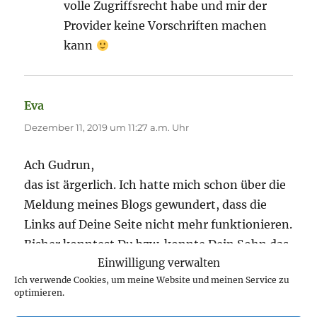
volle Zugriffsrecht habe und mir der
Provider keine Vorschriften machen
kann
Eva
sagt:
Dezember 11, 2019 um 11:27 a.m. Uhr
Ach Gudrun,
das ist ärgerlich. Ich hatte mich schon über die
Meldung meines Blogs gewundert, dass die
Links auf Deine Seite nicht mehr funktionieren.
Bisher konntest Du bzw. konnte Dein Sohn das
Einwilligung verwalten
noch immer wieder richten, wenn etwas hakte.
Ich verwende Cookies, um meine Website und meinen Service zu
Aber nun ist es wie es ist, und ich freue mich
optimieren.
über und bewundere Dich für Deinen Elan, noch