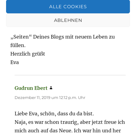
einmal neu durchzustarten. „Jedem Anfang
ALLE COOKIES
wohnt ein Zauber inne“ heißt es. Ich denke, das
gilt ebenso für Neuanfänge. In diesem Sinne
ABLEHNEN
möge Dich dieser Zauber tragen, um die
„Seiten“ Deines Blogs mit neuem Leben zu
füllen.
Herzlich grüßt
Eva
Gudrun Ebert
sagt:
Dezember 11, 2019 um 12:12 p.m. Uhr
Liebe Eva, schön, dass du da bist.
Naja, es war schon traurig, aber jetzt freue ich
mich auch auf das Neue. Ich war hin und her