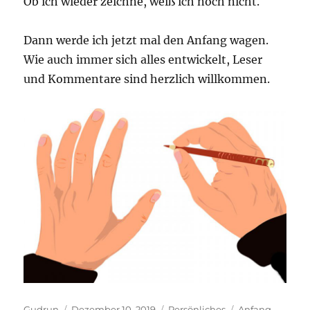
Ob ich wieder zeichne, weiß ich noch nicht.
Dann werde ich jetzt mal den Anfang wagen.
Wie auch immer sich alles entwickelt, Leser
und Kommentare sind herzlich willkommen.
Autor
Veröffentlicht
Kategorien
Schlagwörter
Gudrun
Dezember 10, 2019
Persönliches
Anfang
,