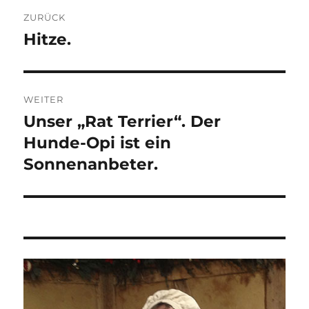
Beitragsnavigation
ZURÜCK
Hitze.
Vorheriger
Beitrag:
WEITER
Unser „Rat Terrier“. Der
Nächster
Beitrag:
Hunde-Opi ist ein
Sonnenanbeter.