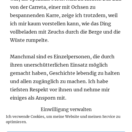
von der Carreta, einer mit Ochsen zu
bespannenden Karre, zeige ich trotzdem, weil
ich mir kaum vorstellen kann, wie das Ding
vollbeladen mit Zeuchs durch die Berge und die
Wüste rumpelte.
Manchmal sind es Einzelpersonen, die durch
ihren unerschütterlichen Einsatz möglich
gemacht haben, Geschichte lebendig zu halten
und allen zugänglich zu machen. Ich habe
tiefsten Respekt vor ihnen und nehme mir
einiges als Ansporn mit.
Wir waren lange in der Avila Adobe. Ich hetze
Einwilligung verwalten
nicht gerne. Sowohl nach den Beschreibungen
Ich verwende Cookies, um meine Website und meinen Service zu
optimieren.
im Roman (zudem ich an anderer Stelle noch
etwas zu sagen habe), als auch nach dem, was