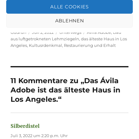
ALLE COOKIES
ich sah, konnte ich mir das Leben in dem alten
Lehmhaus gut vorstellen.
ABLEHNEN
Autor
Veröffentlicht
Kategorien
Schlagwörter
Gudrun
Juli 2, 2022
Unterwegs
Avila Adobe
,
Bau
am
aus luftgetrokneten Lehmziegeln
,
das älteste Haus in Los
Angeles
,
Kultusrdenkmal
,
Restaurierung und Erhalt
11 Kommentare zu „Das Ávila
Adobe ist das älteste Haus in
Los Angeles.“
Silberdistel
sagt:
Juli 3, 2022 um 2:20 p.m. Uhr