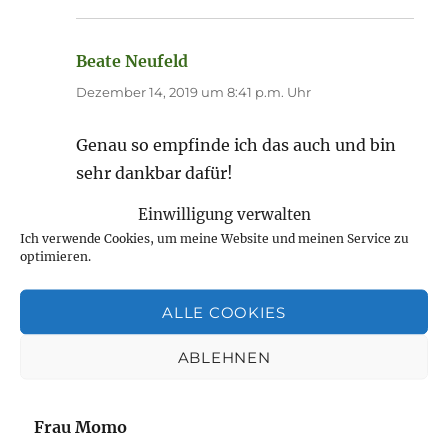
Beate Neufeld
sagt:
Dezember 14, 2019 um 8:41 p.m. Uhr
Genau so empfinde ich das auch und bin
sehr dankbar dafür!
Einwilligung verwalten
Ich verwende Cookies, um meine Website und meinen Service zu
Gudrun
sagt:
optimieren.
Dezember 14, 2019 um 11:24 p.m. Uhr
ALLE COOKIES
Ich weiß.
ABLEHNEN
Frau Momo
sagt: