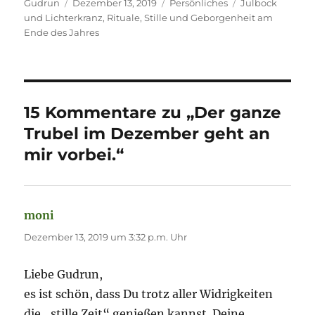
Autor
Veröffentlicht
Kategorien
Schlagwörter
Gudrun
Dezember 13, 2019
Persönliches
Julbock
am
und Lichterkranz
,
Rituale
,
Stille und Geborgenheit am
Ende des Jahres
15 Kommentare zu „Der ganze
Trubel im Dezember geht an
mir vorbei.“
moni
sagt:
Dezember 13, 2019 um 3:32 p.m. Uhr
Liebe Gudrun,
es ist schön, dass Du trotz aller Widrigkeiten
die „stille Zeit“ genießen kannst. Deine