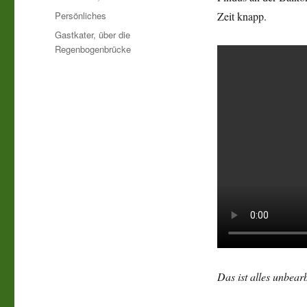
am
Kategorien
Persönliches
Zeit knapp.
Schlagwörter
Gastkater
,
über die
Regenbogenbrücke
Das ist alles unbearb