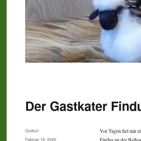
Der Gastkater Findu
Autor
Gudrun
Vor Tagen fiel mir e
Veröffentlicht
Februar 19, 2026
Findus an der Balkon