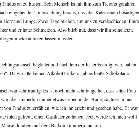
g Findus an zu husten. Sein Mensch ist mit ihm zum Tierarzt gefahren
h nach eingehender Untersuchung heraus, dass der Kater einen bösartige
n Herz und Lunge. Zwei Tage blieben, um uns zu verabschieden. Find
hter und er hatte Schmerzen. Also blieb nur, dass wir ihn seine letzte
nbogenbrücke antreten lassen mussten.
Lieblingsmensch begleitet und nachdem der Kater beerdigt war, haben
ffen“. Da wir alle keinen Alkohol trinken, gab es heiße Schokolade.
sch war sehr traurig. Es ist noch nicht sehr lange her, dass seine Frau
r war aber immerhin immer etwas Leben in der Bude, sagte er immer.
 von Findus zu erzählen, wie ich ihn erlebt und gesehen habe. Er war 
hatte mich gefreut, einen Gastkater zu haben. Jetzt werde ich mich wohl
ie Mäuse draußem auf dem Balkon kümmern müssen.